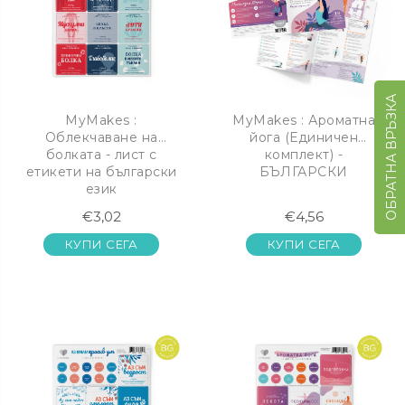
ОБРАТНА ВРЪЗКА
MyMakes :
MyMakes : Ароматна
Облекчаване на
йога (Единичен
болката - лист с
комплект) -
етикети на български
БЪЛГАРСКИ
език
€3,02
€4,56
КУПИ СЕГА
КУПИ СЕГА