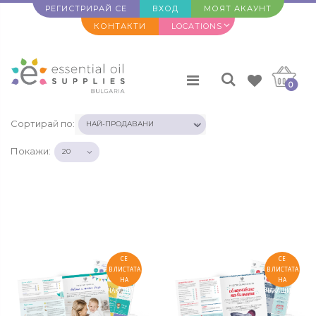
РЕГИСТРИРАЙ СЕ
ВХОД
МОЯТ АКАУНТ
КОНТАКТИ
LOCATIONS
0
Сортирай по:
Покажи:
>ВКЛЮЧИ
>ВКЛЮЧИ
СЕ
СЕ
В ЛИСТАТА
В ЛИСТАТА
НА
НА
ЧАКАЩИТЕ
ЧАКАЩИТЕ