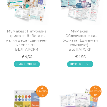
MyMakes : Натурална
MyMakes :
грижа за бебета и
Облекчаване на
малки деца (Единичен
болката (Единичен
комплект) -
комплект) -
БЪЛГАРСКИ
БЪЛГАРСКИ
€4,56
€4,56
ВИЖ ПОВЕЧЕ
ВИЖ ПОВЕЧЕ
>ВКЛЮЧИ
>ВКЛЮЧИ
СЕ
СЕ
В ЛИСТАТА
В ЛИСТАТА
НА
НА
ЧАКАЩИТЕ
ЧАКАЩИТЕ