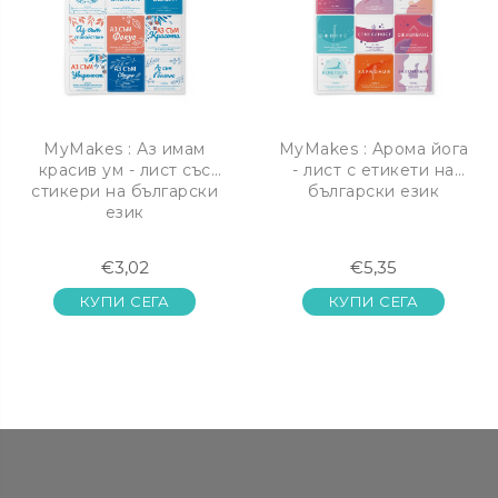
MyMakes : Аз имам
MyMakes : Aрома йога
красив ум - лист със
- лист с етикети на
стикери на български
български език
език
€3,02
€5,35
КУПИ СЕГА
КУПИ СЕГА