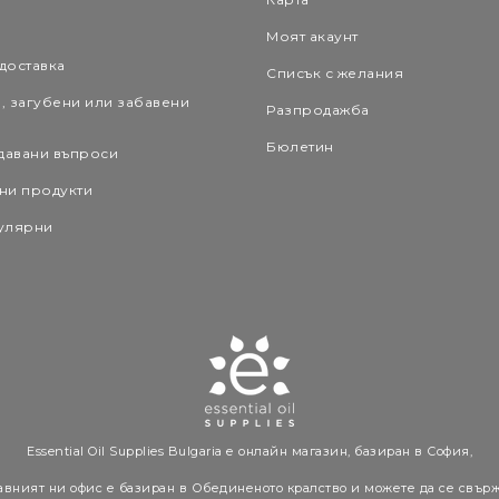
а
Моят акаунт
 доставка
Списък с желания
, загубени или забавени
Разпродажба
Бюлетин
давани въпроси
ни продукти
улярни
Essential Oil Supplies Bulgaria е онлайн магазин, базиран в София,
авният ни офис е базиран в Обединеното кралство и можете да се свърж