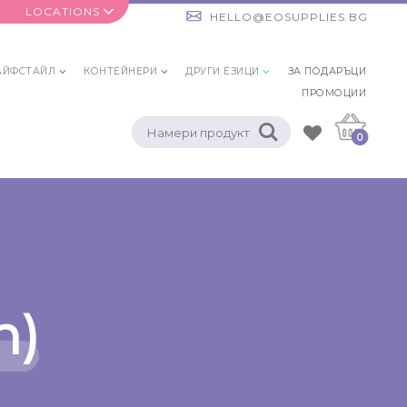
LOCATIONS
HELLO@EOSUPPLIES.BG
АЙФСТАЙЛ
КОНТЕЙНЕРИ
ДРУГИ ЕЗИЦИ
ЗА ПОДАРЪЦИ
ПРОМОЦИИ
0
h)