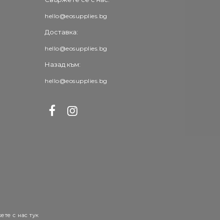
hello@eosupplies.bg
Доставка:
hello@eosupplies.bg
Назад към:
hello@eosupplies.bg
ете с нас тук