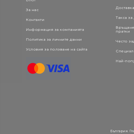
Доставк
За нас
Такса за
Контакти
Връщане
Информация за компанията
пратки
Политика за личните данни
Често за
Условия за ползване на сайта
Специал
Най-поп
България. Гл