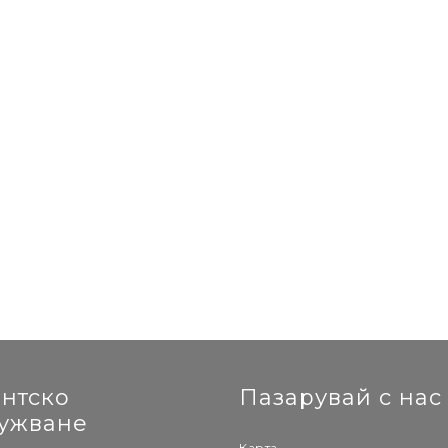
нтско
Пазарувай с нас
ужване
Карта