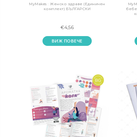
MyMakes : Женско здраве (Единичен
MyMa
комплект) БЪЛГАРСКИ
бебе
к
€4,56
ВИЖ ПОВЕЧЕ