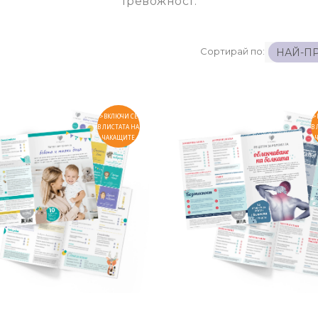
тревожност.
Сортирай по:
>ВКЛЮЧИ СЕ
>
В ЛИСТАТА НА
В 
ЧАКАЩИТЕ