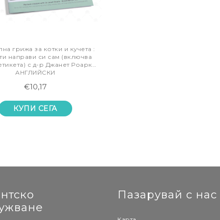
на грижа за котки и кучета :
ти направи си сам (включва
етикета) с д-р Джанет Роарк -
АНГЛИЙСКИ
€10,17
КУПИ СЕГА
нтско
Пазарувай с нас
ужване
Карта