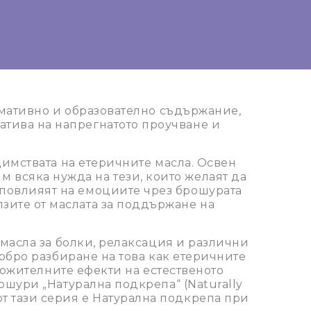
мативно и образователно съдържание,
атива на напрегнатото проучване и
имствата на етеричните масла. Освен
м всяка нужда на тези, които желаят да
а повлияят на емоциите чрез брошурата
лзите от маслата за поддържане на
масла за болки, релаксация и различни
обро разбиране на това как етеричните
ложителните ефекти на естественото
шури „Натурална подкрепа“ (Naturally
от тази серия е Натурална подкрепа при