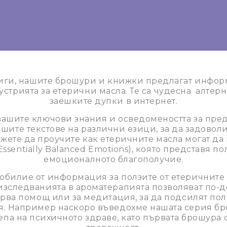
ниги, нашите брошури и книжки предлагат инфор
устрията за етерични масла. Те са чудесна
алтерн
заешките дупки в интернет.
ашите ключови знания и осведомеността за пред
ите текстове на различни езици, за да задоволи
ожете да проучите как етеричните масла могат д
sentially Balanced Emotions), която представя по
емоционалното благополучие.
зобилие от информация за ползите от етеричните 
зследванията в ароматерапията позволяват по-д
първа помощ или за медитация, за да подсилят по
. Например наскоро въведохме нашата серия бро
репа на психичното здраве, като първата брошура 