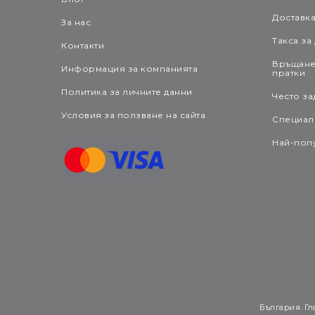
Доставк
За нас
Такса за
Контакти
Връщане
Информация за компанията
пратки
Политика за личните данни
Често за
Условия за ползване на сайта
Специал
Най-поп
България. Гл