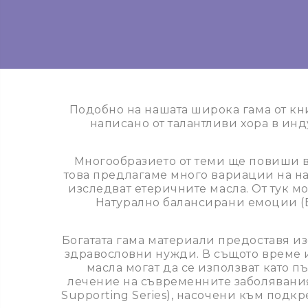
Подобно на нашата широка гама от к
написано от талантливи хора в инд
Многообразието от теми ще повиши в
това предлагаме много вариации на наш
изследват етеричните масла. От тук м
Натурално балансирани емоции (Es
Богатата гама материали предоставя и
здравословни нужди. В същото време и
масла могат да се използват като 
лечение на съвременните заболявания
Supporting Series), насочени към подк