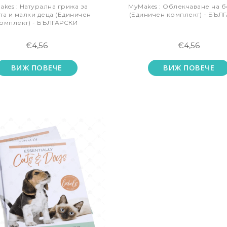
kes : Натурална грижа за
MyMakes : Облекчаване на б
та и малки деца (Единичен
(Единичен комплект) - БЪЛ
омплект) - БЪЛГАРСКИ
€4,56
€4,56
ВИЖ ПОВЕЧЕ
ВИЖ ПОВЕЧЕ