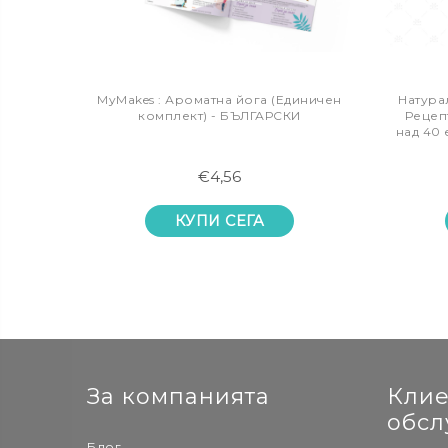
MyMakes : Ароматна йога (Единичен
Натурал
комплект) - БЪЛГАРСКИ
Рецеп
над 40 
€4,56
КУПИ СЕГА
За компанията
Клие
обсл
Блог