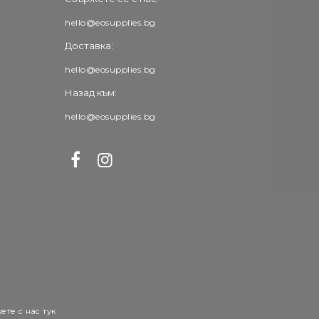
hello@eosupplies.bg
Доставка:
hello@eosupplies.bg
Назад към:
hello@eosupplies.bg
ете с нас тук