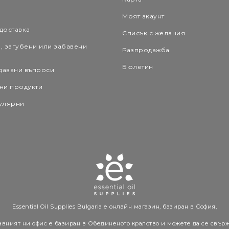
а
Моят акаунт
 доставка
Списък с желания
, загубени или забавени
Разпродажба
Бюлетин
давани въпроси
ни продукти
улярни
Essential Oil Supplies Bulgaria е онлайн магазин, базиран в София,
авният ни офис е базиран в Обединеното кралство и можете да се свърж