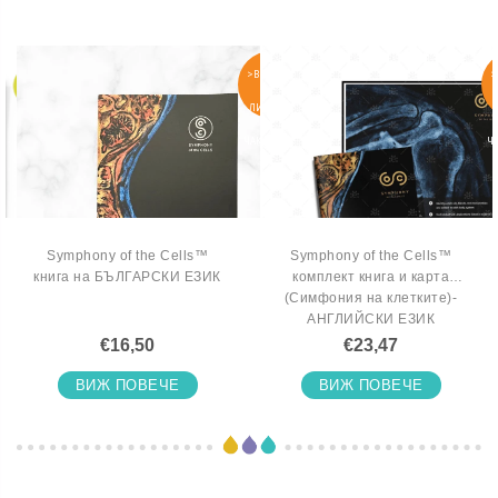
>ВКЛЮЧИ
>
СЕ В
ЛИСТАТА
Л
НА
ЧАКАЩИТЕ
Ч
Symphony of the Cells™
Symphony of the Cells™
книга на БЪЛГАРСКИ ЕЗИК
комплект книга и карта
(Симфония на клетките)-
АНГЛИЙСКИ ЕЗИК
€16,50
€23,47
ВИЖ ПОВЕЧЕ
ВИЖ ПОВЕЧЕ