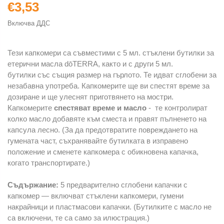
€3,53
Включва ДДС
Тези капкомери са съвместими с 5 мл. стъклени бутилки за
етерични масла dōTERRA, както и с други 5 мл.
бутилки със същия размер на гърлото. Те идват сглобени за
незабавна употреба. Капкомерите ще ви спестят време за
дозиране и ще улеснят приготвянето на мостри.
Капкомерите
спестяват време и масло
- те контролират
колко масло добавяте към сместа и правят пълненето на
капсула лесно. (За да предотвратите повреждането на
гумената част, съхранявайте бутилката в изправено
положение и сменете капкомера с обикновена капачка,
когато транспортирате.)
Съдържание:
5 предварително сглобени капачки с
капкомер — включват стъклени капкомери, гумени
накрайници и пластмасови капачки. (Бутилките с масло не
са включени, те са само за илюстрация.)