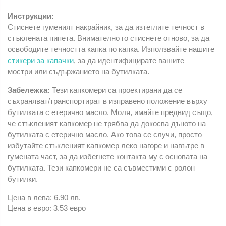
Инструкции:
Стиснете гуменият накрайник, за да изтеглите течност в
стъклената пипета. Внимателно го стиснете отново, за да
освободите течността капка по капка. Използвайте нашите
стикери за капачки
, за да идентифицирате вашите
мостри или съдържанието на бутилката.
Забележка:
Тези капкомери са проектирани да се
съхраняват/транспортират в изправено положение върху
бутилката с етерично масло. Моля, имайте предвид също,
че стъкленият капкомер не трябва да докосва дъното на
бутилката с етерично масло. Ако това се случи, просто
избутайте стъкленият капкомер леко нагоре и навътре в
гумената част, за да избегнете контакта му с основата на
бутилката. Тези капкомери не са съвместими с ролон
бутилки.
Цена в лева: 6.90 лв.
Цена в евро: 3.53 евро