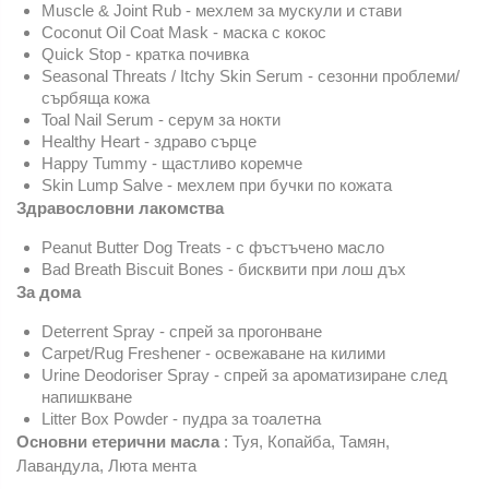
Muscle & Joint Rub - мехлем за мускули и стави
Coconut Oil Coat Mask - маска с кокос
Quick Stop - кратка почивка
Seasonal Threats / Itchy Skin Serum - сезонни проблеми/
сърбяща кожа
Toal Nail Serum - серум за нокти
Healthy Heart - здраво сърце
Happy Tummy - щастливо коремче
Skin Lump Salve - мехлем при бучки по кожата
Здравословни лакомства
Peanut Butter Dog Treats - с фъстъчено масло
Bad Breath Biscuit Bones - бисквити при лош дъх
За дома
Deterrent Spray - спрей за прогонване
Carpet/Rug Freshener - освежаване на килими
Urine Deodoriser Spray - спрей за ароматизиране след
напишкване
Litter Box Powder - пудра за тоалетна
Основни етерични масла
: Туя, Копайба, Тамян,
Лавандула, Люта мента