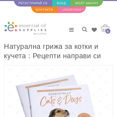
РЕГИСТРИРАЙ СЕ
ВХОД
МОЯТ АКАУНТ
КОНТАКТИ
LOCATIONS
0
Натурална грижа за котки и
кучета : Рецепти направи си
сам (включва над 40 етикета) с
д-р Джанет Роарк -
АНГЛИЙСКИ