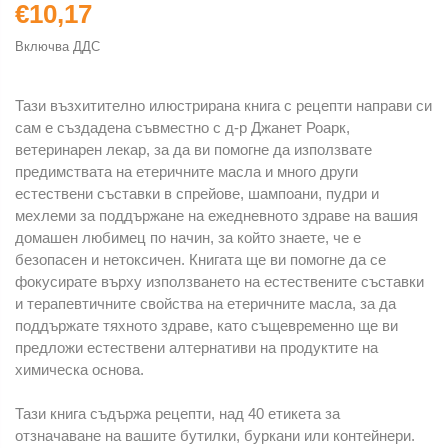
€10,17
Включва ДДС
Тази възхитително илюстрирана книга с рецепти направи си
сам е създадена съвместно с д-р Джанет Роарк,
ветеринарен лекар, за да ви помогне да използвате
предимствата на етеричните масла и много други
естествени съставки в спрейове, шампоани, пудри и
мехлеми за поддържане на ежедневното здраве на вашия
домашен любимец по начин, за който знаете, че е
безопасен и нетоксичен. Книгата ще ви помогне да се
фокусирате върху използването на естествените съставки
и терапевтичните свойства на етеричните масла, за да
поддържате тяхното здраве, като същевременно ще ви
предложи естествени алтернативи на продуктите на
химическа основа.
Тази книга съдържа рецепти, над 40 етикета за
отзначаване на вашите бутилки, буркани или контейнери.