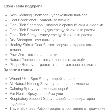
Ежедневна подкрепа:
Skin Soothing Shampoo - успокоящаш шампоан
Coat Conditioner - балсам за козина
Flea / Tick Shampoo - шампона срещу бълхи и кърлежи
Flea / Tick Powder - пудра срещу бълхи и кърлежи
Flea / Tick Spray - спреу срещу бълхи и кърлежи
Dry Shampoo - сух шампоан
Healthy Skin & Coat Serum - серум за здрава кожа и
козина
Paw Wax - вакса за лапички
Natural Toothpaste - натурална паста за зъби
Plaque Remover - рецепта за премахване на плака
Здраве и грижи
Wound / Hot Spot Spray - спрей за рани
All Natural Healing Salve - универсален мехлем
Calming Spray - успокояващ спрей
Ear Health Spray - спрей за уши
Respiratory Support Spray - спрей за респираторна
подкрепа
Travel Sickness Potion - рецепта при гадене от движение