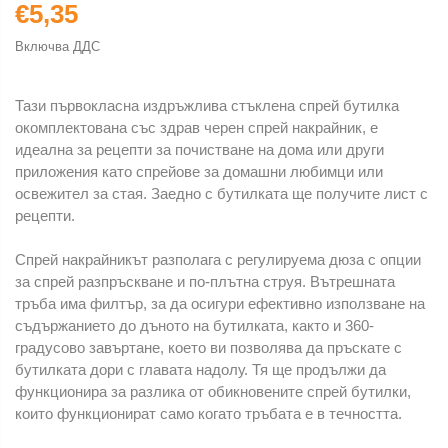
€5,35
Включва ДДС
Тази първокласна издръжлива стъклена спрей бутилка
окомплектована със здрав черен спрей накрайник, е
идеална за рецепти за почистване на дома или други
приложения като спрейове за домашни любимци или
освежител за стая. Заедно с бутилката ще получите лист с
рецепти.
Спрей накрайникът разполага с регулируема дюза с опции
за спрей разпръскване и по-плътна струя. Вътрешната
тръба има филтър, за да осигури ефективно използване на
съдържанието до дъното на бутилката, както и 360-
градусово завъртане, което ви позволява да пръскате с
бутилката дори с главата надолу. Тя ще продължи да
функционира за разлика от обикновените спрей бутилки,
които функционират само когато тръбата е в течността.