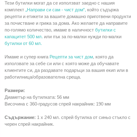
Тези бутилки могат да се използват заедно с нашия
комплект
„Направи си сам - чист дом“,
който съдържа
рецепти и етикети за вашите домашно приготвени продукти
за почистване и грижа за дома. Ако желаете да направите
по-голямо количество, имаме в наличност
бутилки с
капацитет 500 мл.
или пък за по-малки нужди по-малки
бутилки от 60 мл.
Имаме и супер книга
Рецепти за чист дом
, която да
използвате за себе си или с която може да обучавате
клиентите си, да раздавате подаръци за вашия екип или в
работилница/образователна среща.
Размери:
Диаметър на бутилката: 56 мм
Височина с 360-градусов спрей накрайник: 190 мм
Съдържание:
1 x 240 мл. спрей бутилка от синьо стъкло с
черен спрей накрайник.