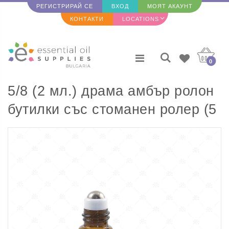
РЕГИСТРИРАЙ СЕ
ВХОД
МОЯТ АКАУНТ
КОНТАКТИ
LOCATIONS
0
5/8 (2 мл.) драма амбър ролон
бутилки със стоманен ролер (5
бр.)