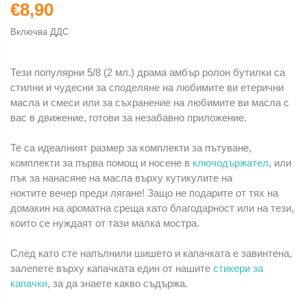
€8,90
Включва ДДС
Тези популярни 5/8 (2 мл.) драма амбър ролон бутилки са
стилни и чудесни за споделяне на любимите ви етерични
масла и смеси или за съхранение на любимите ви масла с
вас в движение, готови за незабавно приложение.
Те са идеалният размер за комплекти за пътуване,
комплекти за първа помощ и носене в
ключодържател
, или
пък за нанасяне на масла върху кутикулите на
ноктите вечер преди лягане! Защо не подарите от тях на
домакин на ароматна среща като благодарност или на тези,
които се нуждаят от тази малка мостра.
След като сте напълнили шишето и капачката е завинтена,
залепете върху капачката един от нашите
стикери за
капачки
, за да знаете какво съдържа.