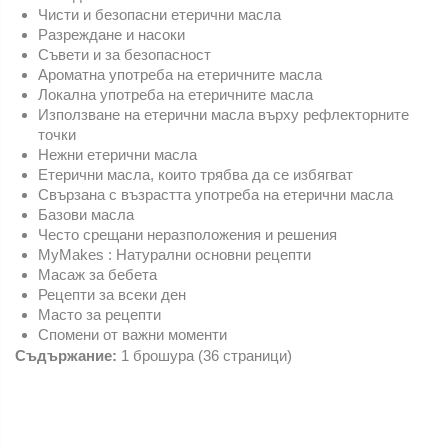
Чисти и безопасни етерични масла
Разреждане и насоки
Съвети и за безопасност
Ароматна употреба на етеричните масла
Локална употреба на етеричните масла
Използване на етерични масла върху рефлекторните
точки
Нежни етерични масла
Етерични масла, които трябва да се избягват
Свързана с възрастта употреба на етерични масла
Базови масла
Често срещани неразположения и решения
MyMakes : Натурални основни рецепти
Масаж за бебета
Рецепти за всеки ден
Масто за рецепти
Спомени от важни моменти
Съдържание:
1 брошура (36 страници)