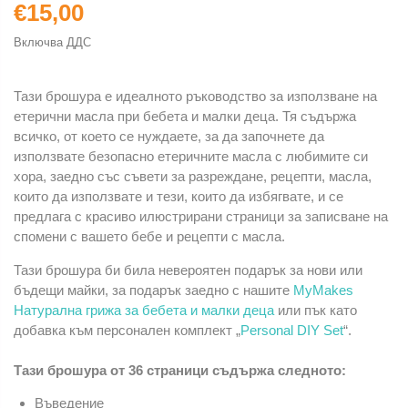
€15,00
Включва ДДС
Тази брошура е идеалното ръководство за използване на
етерични масла при бебета и малки деца. Тя съдържа
всичко, от което се нуждаете, за да започнете да
използвате безопасно етеричните масла с любимите си
хора, заедно със съвети за разреждане, рецепти, масла,
които да използвате и тези, които да избягвате, и се
предлага с красиво илюстрирани страници за записване на
спомени с вашето бебе и рецепти с масла.
Тази брошура би била невероятен подарък за нови или
бъдещи майки, за подарък заедно с нашите
MyMakes
Натурална грижа за бебета и малки деца
или пък като
добавка към персонален комплект „
Personal DIY Set
“.
Тази брошура от 36 страници съдържа следното:
Въведение