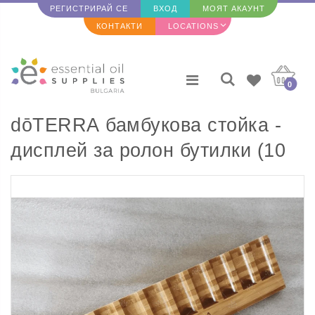
РЕГИСТРИРАЙ СЕ
ВХОД
МОЯТ АКАУНТ
КОНТАКТИ
LOCATIONS
0
dōTERRA бамбукова стойка -
дисплей за ролон бутилки (10
бр.)