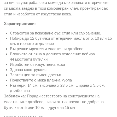
за лична употреба, сега може да съхранявате етеричните
си масла заедно в този комбиниран клъч, проектиран със
стил и изработен от изкуствена кожа.
Характеристики:
Страхотен за показване със стил или съхранение.
Побира до 12 бутилки от етерични масла от 5, 10 или 15
мл. в горното отделение
Вътрешни мрежести еластични джобове
Вложката от пяна в долното отделение побира
44 мострети бутилки
Изработен от изкуствена кожа
Здрава конструкция
Златен цип за пълен достъп
Почиствайте с мека влажна кърпа
Размери: 14 см. височина x 23,5 см. ширина x 9,5 см.
дълбочина
Забележка:
Поради естеството на конструкцията на
еластичните джобове, някои от тях пасват по-добре на
бутилки от 5 или 10 мл., други на 15 мл