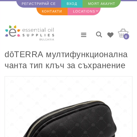
РЕГИСТРИРАЙ СЕ
ВХОД
МОЯТ АКАУНТ
КОНТАКТИ
LOCATIONS
0
dōTERRA мултифункционална
чанта тип клъч за съхранение
на масла