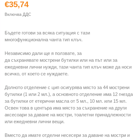
€35,74
Включва ДДС
Бъдете готови за всяка ситуация с тази
многофункционална чанта тип клъч.
Независимо дали ще я ползвате, за
да съхранявате мострени бутилки или на път или за
ежедневни лични нужди, тази чанта тип клъч може да носи
всичко, от което се нуждаете.
Долното отделение с цип осигурява място за 44 мострени
бутилки (1 или 2 мл.), а основното отделение има 12 гнезда
за бутилки от етерични масла от 5 мл., 10 мл. или 15 мл.
Освен това в центъра има място за съхранение на други
аксесоари за даване на мостри, тоалетни принадлежности
или ежедневни лични вещи.
Вместо да имате отделни несесери за даване на мостри и