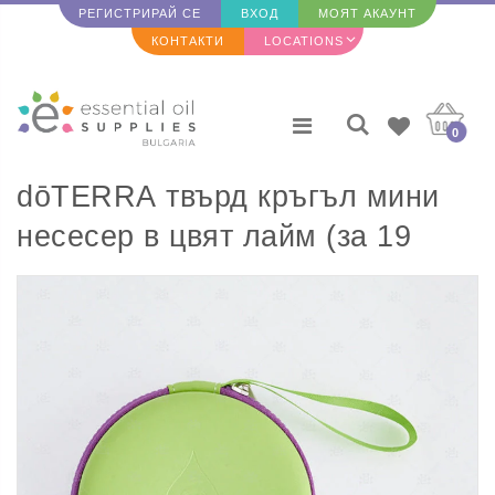
РЕГИСТРИРАЙ СЕ
ВХОД
МОЯТ АКАУНТ
КОНТАКТИ
LOCATIONS
0
dōTERRA твърд кръгъл мини
несесер в цвят лайм (за 19
мострени бутилки)