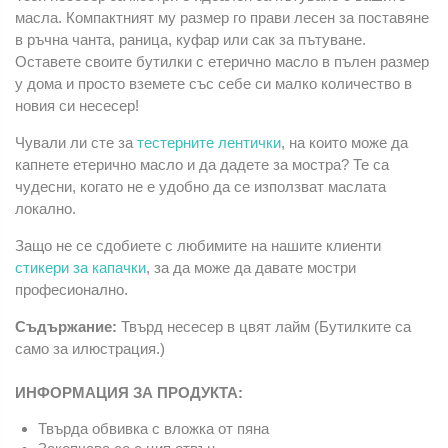
масла. Компактният му размер го прави лесен за поставяне
в ръчна чанта, раница, куфар или сак за пътуване.
Оставете своите бутилки с етерично масло в пълен размер
у дома и просто вземете със себе си малко количество в
новия си несесер!
Чували ли сте за
тестерните лентички
, на които може да
капнете етерично масло и да дадете за мостра? Те са
чудесни, когато не е удобно да се използват маслата
локално.
Защо не се сдобиете с любимите на нашите клиенти
стикери за капачки
, за да може да давате мостри
професионално.
Съдържание:
Твърд несесер в цвят лайм (Бутилките са
само за илюстрация.)
ИНФОРМАЦИЯ ЗА ПРОДУКТА:
Твърда обвивка с вложка от пяна