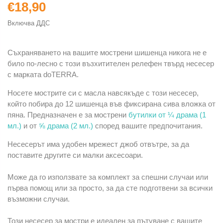
€18,90
Включва ДДС
Съхраняването на вашите мострени шишенца никога не е
било по-лесно с този възхитителен релефен твърд несесер
с марката doTERRA.
Носете мострите си с масла навсякъде с този несесер,
който побира до 12 шишенца във фиксирана сива вложка от
пяна. Предназначен е за мострени
бутилки от ¼ драма (1
мл.)
и от
⅝ драма (2 мл.)
според вашите предпочитания.
Несесерът има удобен мрежест джоб отвътре, за да
поставите другите си малки аксесоари.
Може да го използвате за комплект за спешни случаи или
първа помощ или за просто, за да сте подготвени за всички
възможни случаи.
Този несесер за мостри е идеален за пътуване с вашите