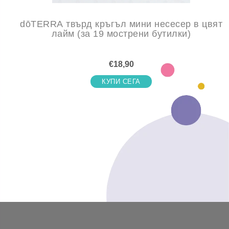
dōTERRA твърд кръгъл мини несесер в цвят
лайм (за 19 мострени бутилки)
€18,90
КУПИ СЕГА