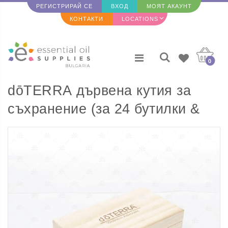
РЕГИСТРИРАЙ СЕ
ВХОД
МОЯТ АКАУНТ
КОНТАКТИ
LOCATIONS
0
dōTERRA дървена кутия за
съхранение (за 24 бутилки &
ФКО)