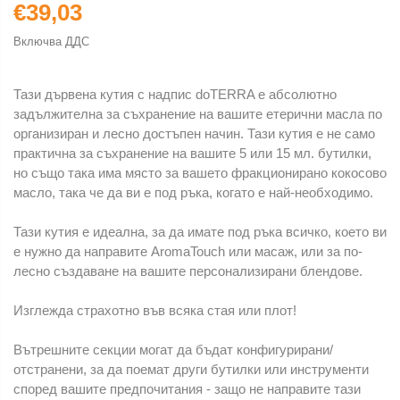
€39,03
Включва ДДС
Тази дървена кутия с надпис doTERRA е абсолютно
задължителна за съхранение на вашите етерични масла по
организиран и лесно достъпен начин. Тази кутия е не само
практична за съхранение на вашите 5 или 15 мл. бутилки,
но също така има място за вашето фракционирано кокосово
масло, така че да ви е под ръка, когато е най-необходимо.
Тази кутия е идеална, за да имате под ръка всичко, което ви
е нужно да направите AromaTouch или масаж, или за по-
лесно създаване на вашите персонализирани блендове.
Изглежда страхотно във всяка стая или плот!
Вътрешните секции могат да бъдат конфигурирани/
отстранени, за да поемат други бутилки или инструменти
според вашите предпочитания - защо не направите тази