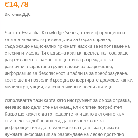
€14,78
Включва ДДС
Част от Essential Knowledge Series, тази информационна
карта е идеалното ръководство за бърза справка,
съдържащо национално признати насоки за използване на
етерични масла. Тя съдържа кратък преглед на това защо
разреждането е важно, проценти на разреждане за
различни възрастови групи, насоки за разреждане,
информация за безопасност и таблица за преобразуване,
което ще ви позволи бързо да конвертирате драмове, капки,
милилитри, унции, супени лъжици и чаени лъжици.
Използвайте тази карта като инструмент за бърза справка,
независимо дали сте начинаещ или опитен потребител.
Какво ще кажете да го подарите или да го включите към
комплект за добре дошли, да го използвате за
референция или да го изложите на щанд, за да имате
нужната информация за разреждане на лесно достъпно