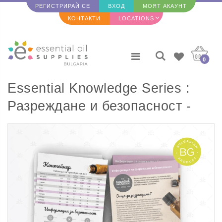
РЕГИСТРИРАЙ СЕ
ВХОД
МОЯТ АКАУНТ
КОНТАКТИ
LOCATIONS
0
Essential Knowledge Series :
Разреждане и безопасност -
информационна карта
(БЪЛГАРСКИ - BG) (25 бр.)