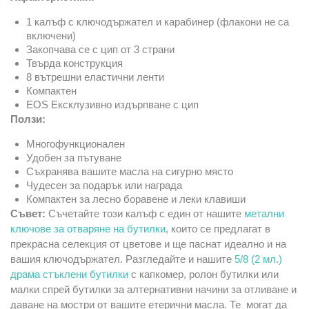
1 калъф с ключодържател и карабинер (флакони не са
включени)
Закопчава се с цип от 3 страни
Твърда конструкция
8 вътрешни еластични ленти
Компактен
EOS Ексклузивно издърпване с цип
Ползи:
Многофункционален
Удобен за пътуване
Съхранява вашите масла на сигурно място
Чудесен за подарък или награда
Компактен за лесно боравене и леки клавиши
Съвет:
Съчетайте този калъф с един от нашите
метални
ключове за отваряне на бутилки
, които се предлагат в
прекрасна селекция от цветове и ще паснат идеално и на
вашия ключодържател. Разгледайте и нашите
5/8 (2 мл.)
драма стъклени бутилки
с капкомер, ролон бутилки или
малки спрей бутилки за алтернативни начини за отливане и
даване на мостри от вашите етерични масла. Те могат да