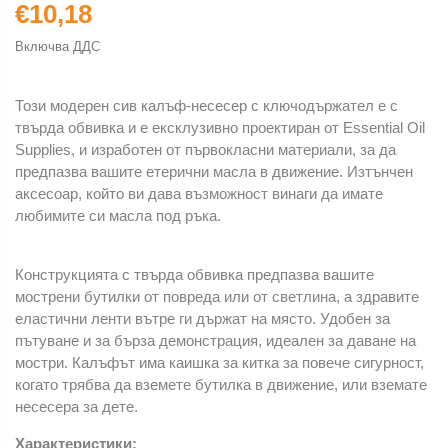
€10,18
Включва ДДС
Този модерен сив калъф-несесер с ключодържател е с
твърда обвивка и е ексклузивно проектиран от Essential Oil
Supplies, и изработен от първокласни материали, за да
предпазва вашите етерични масла в движение. Изтънчен
аксесоар, който ви дава възможност винаги да имате
любимите си масла под ръка.
Конструкцията с твърда обвивка предпазва вашите
мострени бутилки от повреда или от светлина, а здравите
еластични ленти вътре ги държат на място. Удобен за
пътуване и за бърза демонстрация, идеален за даване на
мостри. Калъфът има каишка за китка за повече сигурност,
когато трябва да вземете бутилка в движение, или вземате
несесера за дете.
Характеристики: